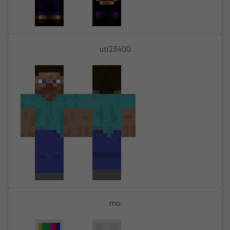
uti23400
rno