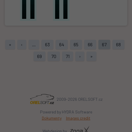
«
‹
...
63
64
65
66
67
68
69
70
71
›
»
2009-2026 ORELSOFT.cz
Powered by HYDRA Software
Dokumenty
Images credit
Webdesign by