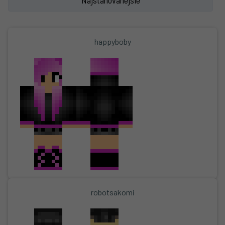
Najsťahovanejšie
happyboby
robotsakomi