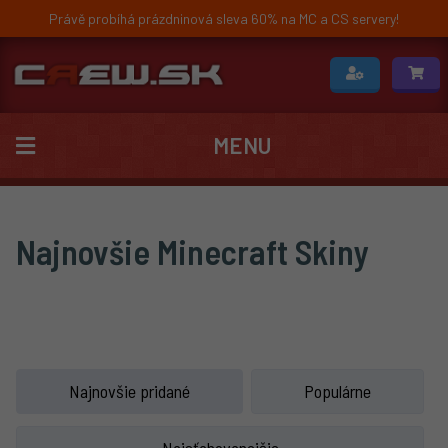
Právě probíhá prázdninová sleva 60% na MC a CS servery!
MENU
Najnovšie Minecraft Skiny
Najnovšie pridané
Populárne