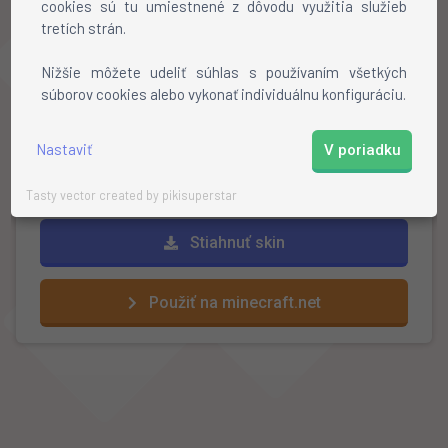
cookies sú tu umiestnené z dôvodu využitia služieb
tretích strán.
Ako nainštalovať skin?
Nižšie môžete udeliť súhlas s používaním všetkých
súborov cookies alebo vykonať individuálnu konfiguráciu.
Stiahnite si skin
Otvorte profil na mojang.net
Kliknite na
"review"
a vyberte stiahnutý skin
Nastaviť
V poriadku
Hotovo!
Tasty vector created by pikisuperstar
Stiahnuť skin
Použiť na minecraft.net