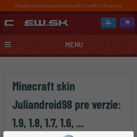
Právě probíhá prázdninová sleva 60% na MC a CS servery!
MENU
Minecraft skin
Juliandroid98 pre verzie:
1.9, 1.8, 1.7, 1.6, ...