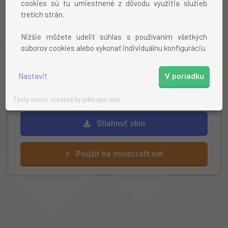
cookies sú tu umiestnené z dôvodu využitia služieb
tretích strán.
Ako nainštalovať skin?
Nižšie môžete udeliť súhlas s používaním všetkých
súborov cookies alebo vykonať individuálnu konfiguráciu.
Stiahnite si skin
Otvorte profil na mojang.net
Kliknite na
"review"
a vyberte stiahnutý skin
Nastaviť
V poriadku
Hotovo!
Tasty vector created by pikisuperstar
Stiahnuť skin
Použiť na minecraft.net