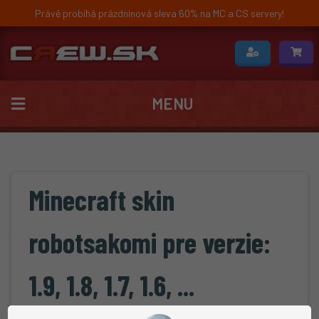
Právě probíhá prázdninová sleva 60% na MC a CS servery!
MENU
Minecraft skin
robotsakomi pre verzie:
1.9, 1.8, 1.7, 1.6, ...