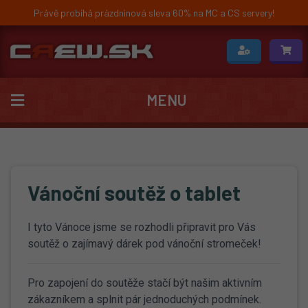
Právě probíhá prázdninová sleva 60% na MC a CS servery!
MENU
Vánoční soutěž o tablet
I tyto Vánoce jsme se rozhodli připravit pro Vás
soutěž o zajímavý dárek pod vánoční stromeček!
Pro zapojení do soutěže stačí být našim aktivním
zákazníkem a splnit pár jednoduchých podmínek.