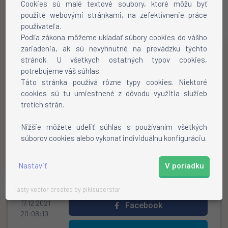
musí být do daného času skutečně připsána a
Cookies sú malé textové soubory, ktoré môžu byť
použité webovými stránkami, na zefektívnenie práce
zpracována)
používateľa.
3. Mít vyplněny pravdivě kontaktní údaje v
Podľa zákona môžeme ukladať súbory cookies do vášho
uživatelském účtu.
zariadenia, ak sú nevyhnutné na prevádzku týchto
stránok. U všetkych ostatných typov cookies,
4. Každý uživatelský účet který splní podmínky je do
potrebujeme váš súhlas.
soutěže zařazen pouze jednou
Táto stránka používá rôzne typy cookies. Niektoré
cookies sú tu umiestnené z dôvodu využitia služieb
5. Cena je zasílána pouze na území České a
tretích strán.
Slovenské republiky.
Nižšie môžete udeliť súhlas s používaním všetkých
6. Pokud výherce cenu odmítne, nebo jej nebude
súborov cookies alebo vykonať individuálnu konfiguráciu.
možné kontaktovat během 7 dní, nárok na cenu
propadá.
Nastaviť
V poriadku
Tasty vector created by pikisuperstar
17.12.2021
Facebook
20:08:10