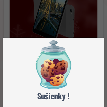
Pravidla soutěže:
1. Mít aktivní placený server v období 17.12.2021 -
24.12.2021
Sušienky !
2. Provést alespoň jedno dobití kreditu v libovolné
výši v období 17.12.2021 - 24.12.2021 15:00 (platba