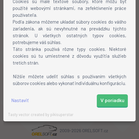
Cookies sú malé textové soubory, ktoré môžu byť
BLOG
použité webovými stránkami, na zefektívnenie práce
používateľa.
Podľa zákona môžeme ukladať súbory cookies do vášho
NÁVODY
zariadenia, ak sú nevyhnutné na prevádzku týchto
stránok. U všetkych ostatných typov cookies,
MINECRAFT
potrebujeme váš súhlas.
COUNTER-STRIKE
Táto stránka používá rôzne typy cookies. Niektoré
VIRTUÁLNÍ SERVERY
cookies sú tu umiestnené z dôvodu využitia služieb
tretích strán.
WEBHOSTING
VPN
Nižšie môžete udeliť súhlas s používaním všetkých
súborov cookies alebo vykonať individuálnu konfiguráciu.
Nastaviť
V poriadku
Tasty vector created by pikisuperstar
2009-2026 ORELSOFT.cz