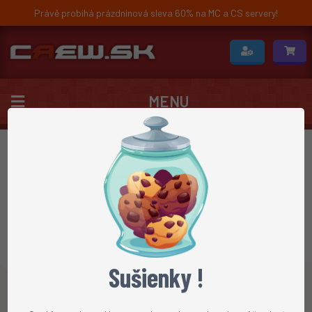
Právě probíhá prázdninová sleva 60% na MC a CS servery!
MENU
Novinky
Sušienky !
NOVINKY