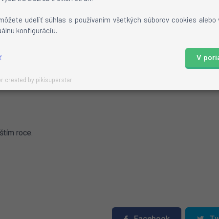
as u ticketů může být delší. Od nového roku se zase vše vrát
môžete udeliť súhlas s používaním všetkých súborov cookies alebo
uálnu konfiguráciu.
ť
V por
r created by pikisuperstar
štím roce.
Facebook
Tw