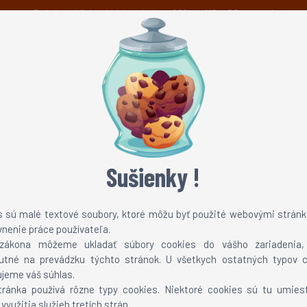
Právě probíhá prázdninová sleva 60% na MC a CS servery!
Novinky
Možnosti platby
Technická podpora
TEAMSPEAK 3
ONLINE TV
Sušienky !
upravené pracovní době přes tyto svátky.
s sú malé textové soubory, ktoré môžu byť použité webovými stránk
vnenie práce používateľa.
zákona môžeme ukladať súbory cookies do vášho zariadenia
 a spoustu zajímavých dárků :)
utné na prevádzku týchto stránok. U všetkych ostatných typov c
jeme váš súhlas.
at o pozměněné pracovní době, aby také naši pracovníci mohli 
tránka používá rôzne typy cookies. Niektoré cookies sú tu umies
í doby přes vánoce, tickety budou v rámci možností řešeny stále,
využitia služieb tretích strán.