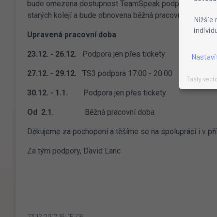
bude omezena dostupnost TeamSpeak podpory a reakční č
starých kolejí a bude obnovena běžná pracovní doba.
Nižšie 
individ
Upravená pracovní doba
23.12. - 26.12.
Podpora jen přes tickety
Nastavi
27.12. - 29.12.
TS3 podpora 17:00 - 20:00
Tasty vecto
30.12. - 1.1.
Podpora jen přes tickety
Od 2.1.
Běžná pracovní doba
Děkujeme za pochopení a těšíme se na spolupráci i v pří
Za tým podpory, David Lanc
23.12.2017 16:15:06