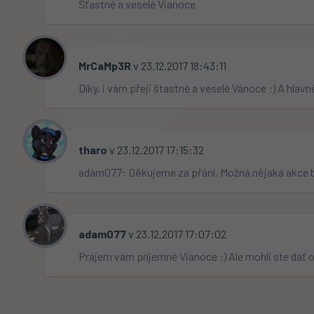
Šťastné a veselé Vianoce
MrCaMp3R
 v 23.12.2017 18:43:11                                          
Díky, i vám přeji štastné a veselé Vánoce :) A hlavn
tharo
 v 23.12.2017 17:15:32                                            
adam077: Děkujeme za přání. Možná nějaká akce bud
adam077
 v 23.12.2017 17:07:02                                          
Prajem vám príjemné Vianoce :) Ale mohli ste dať op