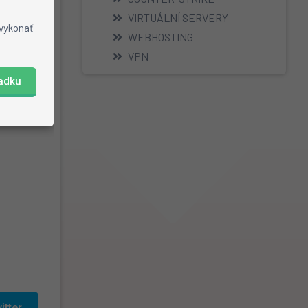
í do
VIRTUÁLNÍ SERVERY
 vykonať
WEBHOSTING
VPN
iadku
itter