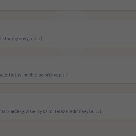
  
ě štastný nový rok! :)
e i letos, nechte se překvapit :)
  
äť darčeky, zišiel by sa mi teraz kredit navyše... :D