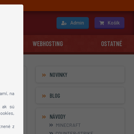
O nás
Admin
Košík
WEBHOSTING
OSTATNÉ
NOVINKY
ami, na
BLOG
, ak sú
ookies,
NÁVODY
trávit
MINECRAFT
tnené z
 avšak
COUNTER-STRIKE