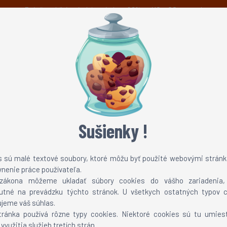
Právě probíhá prázdninová sleva 60% na MC a CS servery!
Novinky
Možnosti platby
Technická podpora
TEAMSPEAK 3
ONLINE TV
Sušienky !
e
 verzie (snapshoty) ohľadne tohto updatu. Názov tohto updateu 
s sú malé textové soubory, ktoré môžu byť použité webovými stránk
vnenie práce používateľa.
zákona môžeme ukladať súbory cookies do vášho zariadenia
utné na prevádzku týchto stránok. U všetkych ostatných typov c
jeme váš súhlas.
tránka používá rôzne typy cookies. Niektoré cookies sú tu umies
využitia služieb tretích strán.