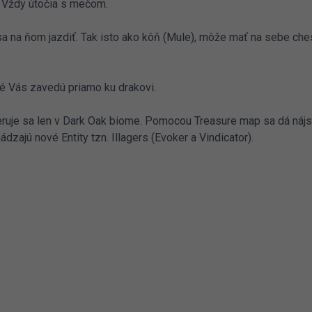
ť. Vždy útočia s mečom.
 na ňom jazdiť. Tak isto ako kôň (Mule), môže mať na sebe che
ré Vás zavedú priamo ku drakovi.
uje sa len v Dark Oak biome. Pomocou Treasure map sa dá nájs
ádzajú nové Entity tzn. Illagers (Evoker a Vindicator).