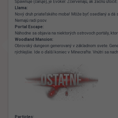
Spawnuje (čaruje), je Evoker. Zčervenajú, ak začnú útoči
Llama:
Nový druh priateľského moba! Môže byť osedlaný a dá sa
Nemajú radi psov.
Portal Escape:
Náhodne sa objavia na niektorých ostrovoch portály, kto
Woodland Mansion:
Obrovský dungeon generovaný v základnom svete. Gener
rýchlejšie. Ide o ďalší koniec v Minecrafte. Vnútri sa nach
Particles: