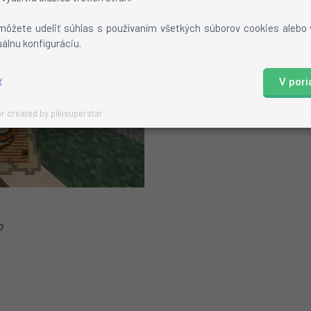
môžete udeliť súhlas s používaním všetkých súborov cookies alebo
uálnu konfiguráciu.
ť
V por
r created by pikisuperstar
?