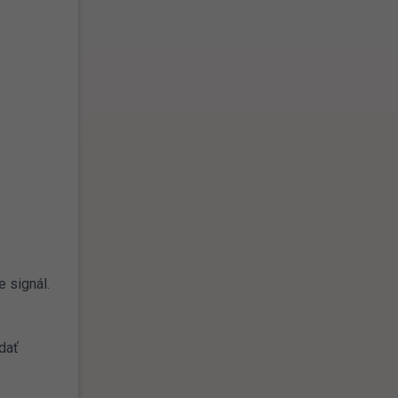
 signál.
ádať