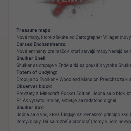
Treasure maps:
Nové mapy, ktoré získáte od Cartographer Villager (nov
Cursed Enchantments:
Nové enchanty pre hráčov, ktorí stavajú mapy.Nedajú se 
Shulker Shell:
Shulker sa drupuje v Ende a dá sa použiť k výrobe Shulk
Totem of Undying:
Dropuje ho Evolker v Woodland Mansion Predchádza k sm
Observer block:
Prevzatý z Minecraft Pocket Edition. Jedná sa o blok, kt
Pr. Ak vyrástol melón, aktivuje sa redstone signál.
Shulker Box:
Jedná sa o vec, ktorá funguje na rovnakom princípe ako b
itemy/bloky. Dá sa rozbiť a preniesť (itemy v ňom nevyp