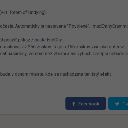
(viď. Totem of Undying).
očasia. Automaticky je nastavené "Povolené". maxEntityCrammi
t použíť príkaz /locate EndCity
u obsahovať až 256 znakov. To je o 156 znakov viac ako doteraz.
e mať nasadený, zombie bez zbraní a ani výbuch Creepra nebude 
 bude v danom mieste, kde se nachádzate ten istý efekt.
Facebook
Tw