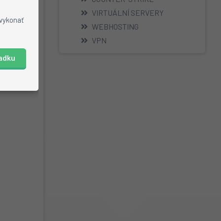
VIRTUÁLNÍ SERVERY
 vykonať
WEBHOSTING
VPN
iadku