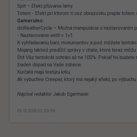
Spit – Efekt pľúvania lamy.
Totem - Efekt pri ktorom ti cez obrazovku prejde totem. 
Gamerules:
doWeatherCycle – Možná manipulácia s nastavovaním p
- Nastavovanie entít v 1v1.
K vyhľadavaniu baní, monumentov a pod. môžete tentokrá
Mojang taktiež predĺžil správy v chate, ktoré teraz môž
Štít Vás tentokrát ochráni až na 100%. Pokiaľ ho budet
žiaden dopad na Vaše zdravie.
Kurčatá majú textúru krku.
Ak vybuchne Creeper, ktorý má nejaký efekt, po výbuchu
Napísal redaktor
Jakub Egermaier.
25.12.2016 22:29:55