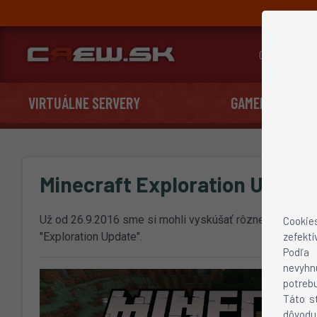
Cenník
VIRTUÁLNE SERVERY
GAMEHOSTING
Minecraft Exploration Updat
Už od 26.9.2016 sme si mohli vyskúšať rôzne testovacie
Cookie
"Exploration Update".
zefektí
Podľa 
nevyhn
potrebu
Táto s
dôvodu 