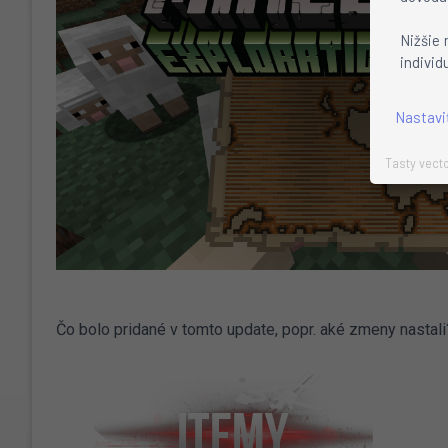
Nižšie 
individ
Nastavi
Tasty vecto
Čo bolo pridané v tomto update, popr. aké zmeny nastali