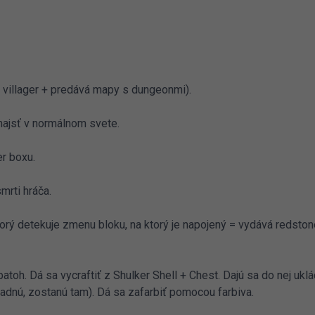
ý villager + predává mapy s dungeonmi).
najsť v normálnom svete.
er boxu.
rti hráča.
orý detekuje zmenu bloku, na ktorý je napojený = vydává redstone
atoh. Dá sa vycraftiť z Shulker Shell + Chest. Dajú sa do nej ukl
adnú, zostanú tam). Dá sa zafarbiť pomocou farbiva.