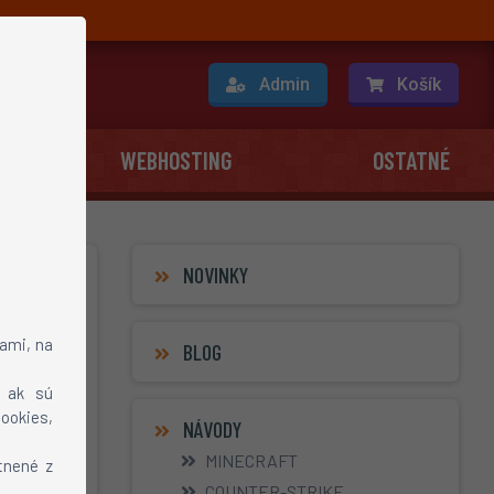
O nás
Admin
Košík
WEBHOSTING
OSTATNÉ
NOVINKY
je
ami, na
BLOG
, ak sú
ookies,
NÁVODY
MINECRAFT
tnené z
COUNTER-STRIKE