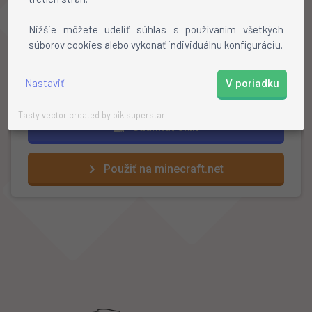
Stiahnite si skin
Nižšie môžete udeliť súhlas s používaním všetkých
Otvorte profil na mojang.net
súborov cookies alebo vykonať individuálnu konfiguráciu.
Kliknite na
"review"
a vyberte stiahnutý skin
Hotovo!
Nastaviť
V poriadku
Tasty vector created by pikisuperstar
Stiahnuť skin
Použiť na minecraft.net