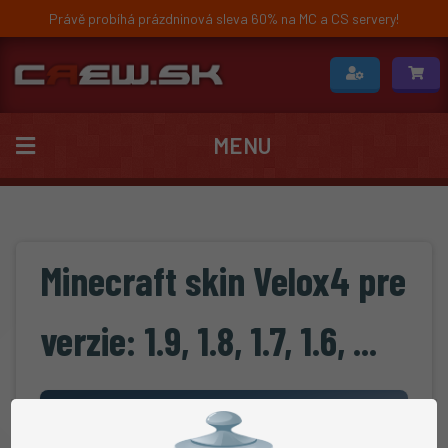
Právě probíhá prázdninová sleva 60% na MC a CS servery!
MENU
Minecraft skin Velox4 pre
verzie: 1.9, 1.8, 1.7, 1.6, ...