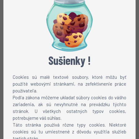
Sušienky !
Cookies sú malé textové soubory, ktoré môžu byť
použité webovými stránkami, na zefektívnenie práce
používateľa.
Podľa zákona môžeme ukladať súbory cookies do vášho
zariadenia, ak sú nevyhnutné na prevádzku týchto
stránok. U všetkych ostatných typov cookies,
Chôdza
Beh
Rotácia
Pauznúť
potrebujeme váš súhlas.
Táto stránka používá rôzne typy cookies. Niektoré
cookies sú tu umiestnené z dôvodu využitia služieb
Ako nainštalovať skin?
tretích strán.