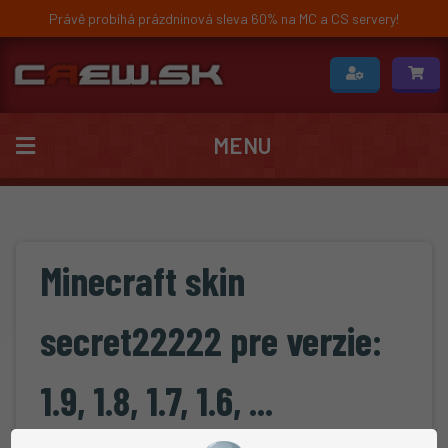
Právě probíhá prázdninová sleva 60% na MC a CS servery!
MENU
Minecraft skin
secret22222 pre verzie:
1.9, 1.8, 1.7, 1.6, ...