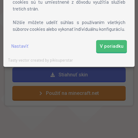
cookies sú tu umiestnené z dôvodu využitia služieb
tretích strán.
Ako nainštalovať skin?
Nižšie môžete udeliť súhlas s používaním všetkých
súborov cookies alebo vykonať individuálnu konfiguráciu.
Stiahnite si skin
Otvorte profil na mojang.net
Kliknite na
"review"
a vyberte stiahnutý skin
Nastaviť
V poriadku
Hotovo!
Tasty vector created by pikisuperstar
Stiahnuť skin
Použiť na minecraft.net