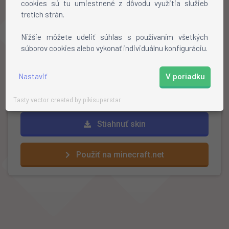
cookies sú tu umiestnené z dôvodu využitia služieb
tretích strán.
Ako nainštalovať skin?
Nižšie môžete udeliť súhlas s používaním všetkých
súborov cookies alebo vykonať individuálnu konfiguráciu.
Stiahnite si skin
Otvorte profil na mojang.net
Kliknite na
"review"
a vyberte stiahnutý skin
Nastaviť
V poriadku
Hotovo!
Tasty vector created by pikisuperstar
Stiahnuť skin
Použiť na minecraft.net