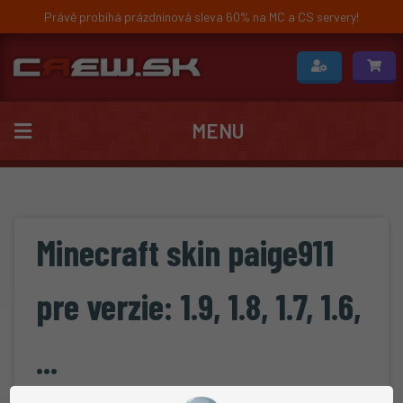
Právě probíhá prázdninová sleva 60% na MC a CS servery!
MENU
Minecraft skin paige911
pre verzie: 1.9, 1.8, 1.7, 1.6,
...