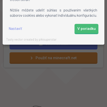
Stiahnite si skin
Nižšie môžete udeliť súhlas s používaním všetkých
Otvorte profil na mojang.net
súborov cookies alebo vykonať individuálnu konfiguráciu.
Kliknite na
"review"
a vyberte stiahnutý skin
Hotovo!
Nastaviť
V poriadku
Tasty vector created by pikisuperstar
Stiahnuť skin
Použiť na minecraft.net