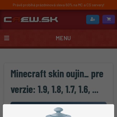
Právě probíhá prázdninová sleva 60% na MC a CS servery!
MENU
Minecraft skin oujin_ pre
verzie: 1.9, 1.8, 1.7, 1.6, ...