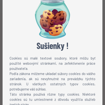
Sušienky !
Cookies sú malé textové soubory, ktoré môžu byť
použité webovými stránkami, na zefektívnenie práce
používateľa.
Podľa zákona môžeme ukladať súbory cookies do vášho
zariadenia, ak sú nevyhnutné na prevádzku týchto
stránok. U všetkych ostatných typov cookies,
Chôdza
Beh
Rotácia
Pauznúť
potrebujeme váš súhlas.
Táto stránka používá rôzne typy cookies. Niektoré
cookies sú tu umiestnené z dôvodu využitia služieb
Ako nainštalovať skin?
tretích strán.