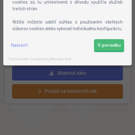
cookies sú tu umiestnené z dôvodu využitia služieb
tretích strán.
Ako nainštalovať skin?
Nižšie môžete udeliť súhlas s používaním všetkých
súborov cookies alebo vykonať individuálnu konfiguráciu.
Stiahnite si skin
Otvorte profil na mojang.net
Kliknite na
"review"
a vyberte stiahnutý skin
Nastaviť
V poriadku
Hotovo!
Tasty vector created by pikisuperstar
Stiahnuť skin
Použiť na minecraft.net