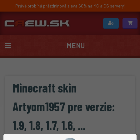
Právě probíhá prázdninová sleva 60% na MC a CS servery!
MENU
Minecraft skin
Artyom1957 pre verzie:
1.9, 1.8, 1.7, 1.6, ...