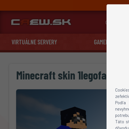
Cenník
VIRTUÁLNE SERVERY
GAMEHOSTING
Minecraft skin 1legofan pre ver
Cookie
zefektí
Podľa 
nevyhn
potrebu
Táto s
dôvodu 