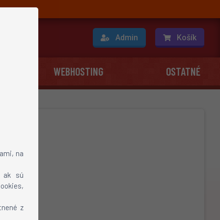
O nás
Admin
Košík
WEBHOSTING
OSTATNÉ
ami, na
, ak sú
ookies,
tnené z