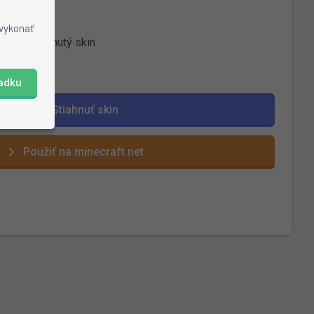
.net
 vykonať
berte stiahnutý skin
iadku
Stiahnuť skin
Použiť na minecraft.net