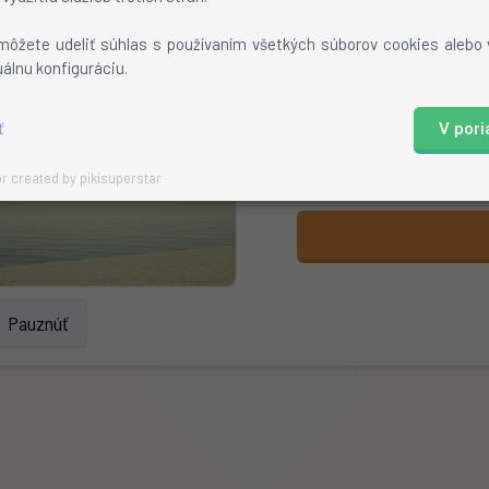
Stiahnite si skin
Otvorte profil na mojang
môžete udeliť súhlas s používaním všetkých súborov cookies alebo
Kliknite na
"review"
a vy
uálnu konfiguráciu.
Hotovo!
ť
V por
r created by pikisuperstar
Pauznúť