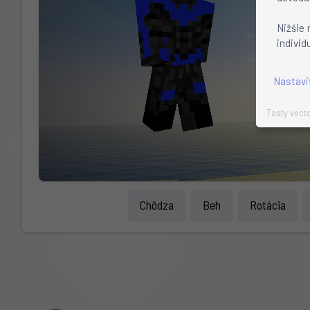
Nižšie 
individ
Nastavi
Tasty vecto
Chôdza
Beh
Rotácia