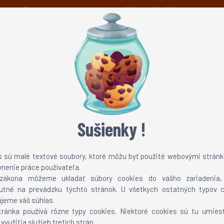
Právě probíhá prázdninová sleva 60% na MC a CS servery!
Novinky
Možnosti platby
Technická podpora
TEAMSPEAK 3
ONLINE TV
Sušienky !
s sú malé textové soubory, ktoré môžu byť použité webovými stránk
finální údržbou. Po této dnešní akci garantujeme, že vše co se týkalo výpadků serverů bude minulo
vnenie práce používateľa.
zákona môžeme ukladať súbory cookies do vášho zariadenia
utné na prevádzku týchto stránok. U všetkych ostatných typov c
nepřetržitě téměř 47 hodin, je možné že vlivem lidského faktoru 
jeme váš súhlas.
vém případě napište na naší podporu, která by od dnešního pol
tránka používá rôzne typy cookies. Niektoré cookies sú tu umies
ém horizontu.
využitia služieb tretích strán.