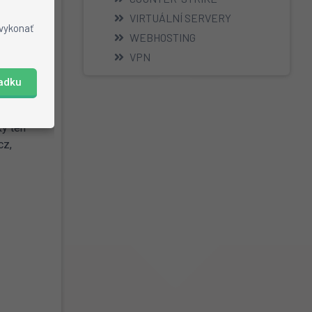
VIRTUÁLNÍ SERVERY
 pro naše
 vykonať
WEBHOSTING
et k
VPN
iadku
mu
ký ten
cz,